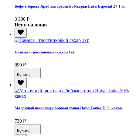
Кофе в зёрнах Арабика средней обжарки Lara Especial 27 1 кг
3 300
₽
Нет в наличии
Панела - тростниковый сахар 1кг
890
₽
Купить
Молочный шоколад с бобами тонка Haba Tonka 50% какао
730
₽
Купить