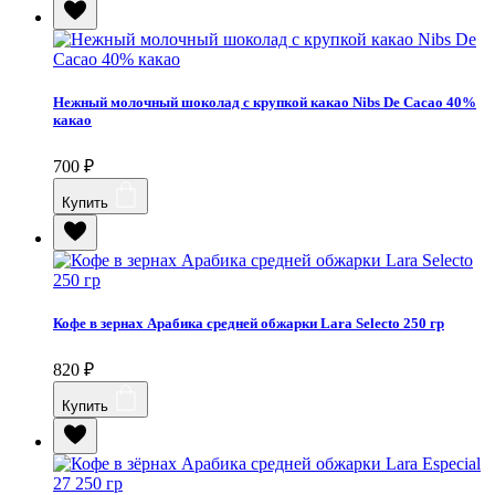
Нежный молочный шоколад с крупкой какао Nibs De Cacao 40%
какао
700
₽
Купить
Кофе в зернах Арабика средней обжарки Lara Selecto 250 гр
820
₽
Купить