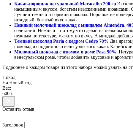
Какао-порошок натуральный Maracaibo 200 гр
Эксклюз
насыщенным вкусом, богатым изысканными нюансами. Он 
лучший темный и горький шоколад. Порошок не подверга
исходный, богатый вкус какао.
Нежный молочный шоколад с миндалем Almendra, 4
сочетаний. Нежный – потому что сделан на цельном молок
нежным по текстуре, мягким по вкусу. А миндаль добавля
Темный шоколад Paria с кедром Cedro 70%
Два драгоц
шоколад из подлинного венесуэльского какао. Карибские
Молочный шоколад с изюмом в роме Pasa 50%.
Натура
венесуэльском роме, чтобы добавить вкусовые и аромат
Подробнее о каждом товаре из этого набора можно узнать на 
Повод:
На Новый год
Вес:
600 г
Оставить отзыв
Заголовок