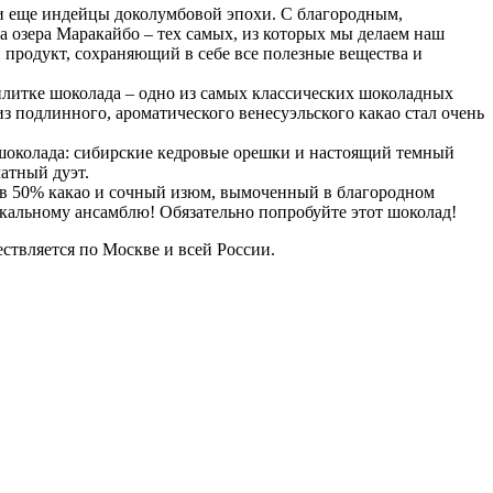
и еще индейцы доколумбовой эпохи. С благородным,
озера Маракайбо – тех самых, из которых мы делаем наш
продукт, сохраняющий в себе все полезные вещества и
итке шоколада – одно из самых классических шоколадных
з подлинного, ароматического венесуэльского какао стал очень
шоколада: сибирские кедровые орешки и настоящий темный
атный дуэт.
в 50% какао и сочный изюм, вымоченный в благородном
кальному ансамблю! Обязательно попробуйте этот шоколад!
ествляется по Москве и всей России.