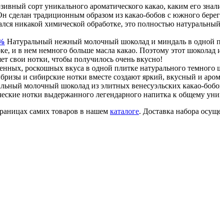
ивный сорт уникального ароматического какао, каким его знал
сделан традиционным образом из какао-бобов с южного берега 
лся никакой химической обработке, это полностью натуральный 
0%
Натуральный нежный молочный шоколад и миндаль в одной пл
е, и в нем немного больше масла какао. Поэтому этот шоколад и
ет свои нотки, чтобы получилось очень вкусно!
енных, роскошных вкуса в одной плитке натурального темного 
 бризы и сибирские нотки вместе создают яркий, вкусный и аром
льный молочный шоколад из элитных венесуэльских какао-бобо
ические нотки выдержанного легендарного напитка к общему уни
страницах самих товаров в нашем
каталоге
. Доставка набора осущ