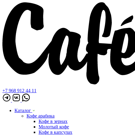
+7 968 912 44 11
Каталог
Кофе арабика
Кофе в зернах
Молотый кофе
Кофе в капсулах