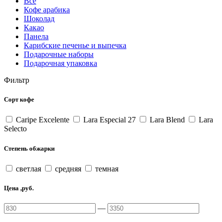
Все
Кофе арабика
Шоколад
Какао
Панела
Карибские печенье и выпечка
Подарочные наборы
Подарочная упаковка
Фильтр
Сорт кофе
Caripe Excelente
Lara Especial 27
Lara Blend
Lara
Selecto
Степень обжарки
светлая
средняя
темная
Цена ,руб.
—