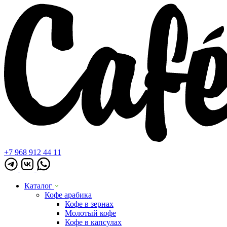
+7 968 912 44 11
Каталог
Кофе арабика
Кофе в зернах
Молотый кофе
Кофе в капсулах