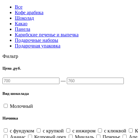
Все
Кофе арабика
Шоколад
Какао
Панела
Карибские печенье и выпечка
Подарочные наборы
Подарочная упаковка
Фильтр
Цена ,руб.
—
Вид шоколада
Молочный
Начинка
с фундуком
с крупкой
с инжиром
с клюквой
К
Ананас
Кедровый орех
Миндаль
Печенье
Апе