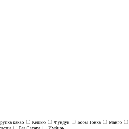
рупка какао
Кешью
Фундук
Бобы Тонка
Манго
льсин
Без Сахара
Имбирь