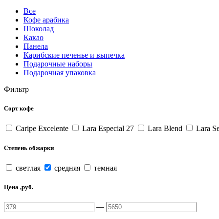
Все
Кофе арабика
Шоколад
Какао
Панела
Карибские печенье и выпечка
Подарочные наборы
Подарочная упаковка
Фильтр
Сорт кофе
Caripe Excelente
Lara Especial 27
Lara Blend
Lara Se
Степень обжарки
светлая
средняя
темная
Цена ,руб.
—