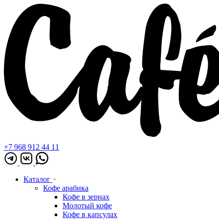
+7 968 912 44 11
Каталог
Кофе арабика
Кофе в зернах
Молотый кофе
Кофе в капсулах