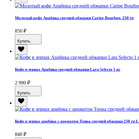
Молотый кофе Арабика средней обжарки Caripe Bourbon, 250 гр
850
₽
Купить
Кофе в зернах Арабика средней обжарки Lara Selecto 1 кг
2 990
₽
Купить
Кофе в зернах арабика с ароматом Тонка средней обжарки 250 гр La
840
₽