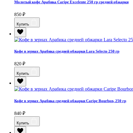
Молотый кофе Арабика Caripe Excelente 250 гр средней обжарки
850
₽
Купить
Кофе в зернах Арабика средней обжарки Lara Selecto 250 гр
820
₽
Купить
Кофе в зернах Арабика средней обжарки Caripe Bourbon, 250 гр
840
₽
Купить