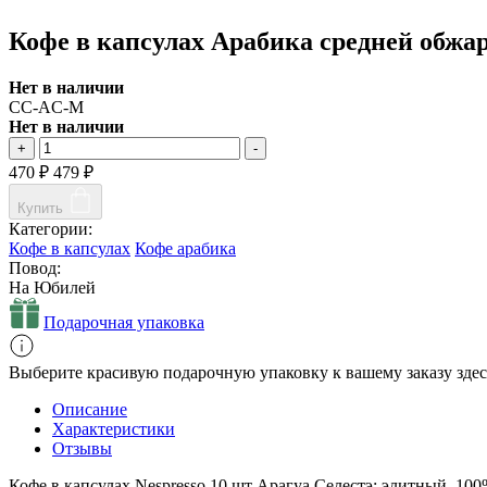
Кофе в капсулах Арабика средней обжарк
Нет в наличии
CC-AC-M
Нет в наличии
+
-
470
₽
479
₽
Купить
Категории:
Кофе в капсулах
Кофе арабика
Повод:
На Юбилей
Подарочная упаковка
Выберите красивую подарочную упаковку к вашему заказу здес
Описание
Характеристики
Отзывы
Кофе в капсулах Nespresso 10 шт Арагуа Селестэ: элитный, 10