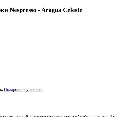
и Nespresso - Aragua Celeste
ь:
Подарочная упаковка
0% органический, высшего качества, сорта «Арабика катуаи». Э