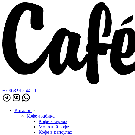
+7 968 912 44 11
Каталог
Кофе арабика
Кофе в зернах
Молотый кофе
Кофе в капсулах