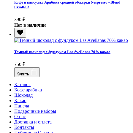
Кофе в капсулах Арабика средней обжарки Nespresso - Blend
Criollo 3
390
₽
Нет в наличии
Темный шоколад с фундуком Las Avellanas 70% какао
750
₽
Купить
Каталог
Кофе арабика
Шоколад
Какао
Панела
Подарочные наборы
О нас
Доставка и оплата
Контакты
Публичная Оферта