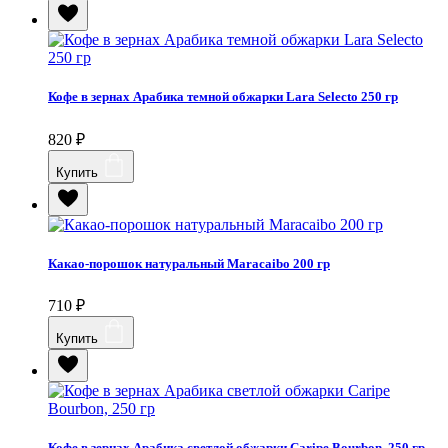
Кофе в зернах Арабика темной обжарки Lara Selecto 250 гр
820
₽
Купить
Какао-порошок натуральный Maracaibo 200 гр
710
₽
Купить
Кофе в зернах Арабика светлой обжарки Caripe Bourbon, 250 гр