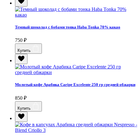
Темный шоколад с бобами тонка Haba Tonka 70% какао
750
₽
Купить
Молотый кофе Арабика Caripe Excelente 250 гр средней обжарки
850
₽
Купить