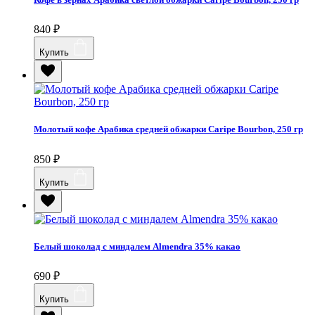
840
₽
Купить
Молотый кофе Арабика средней обжарки Caripe Bourbon, 250 гр
850
₽
Купить
Белый шоколад с миндалем Almendra 35% какао
690
₽
Купить