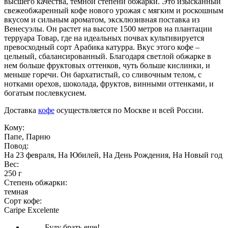
высшего качества, темной степени обжарки. Это изысканный
свежеобжаренный кофе нового урожая с мягким и роскошным
вкусом и сильным ароматом, эксклюзивная поставка из
Венесуэлы. Он растет на высоте 1500 метров на плантации
терруара Товар, где на идеальных почвах культивируется
превосходный сорт Арабика катурра. Вкус этого кофе –
цельный, сбалансированный. Благодаря светлой обжарке в
нем больше фруктовых оттенков, чуть больше кислинки, и
меньше горечи. Он бархатистый, со сливочным телом, с
нотками орехов, шоколада, фруктов, винными оттенками, и
богатым послевкусием.
Доставка
кофе
осуществляется по Москве и всей России.
Кому:
Папе, Парню
Повод:
На 23 февраля, На Юбилей, На День Рождения, На Новый год
Вес:
250 г
Степень обжарки:
темная
Сорт кофе:
Caripe Excelente
Буду брать еще!